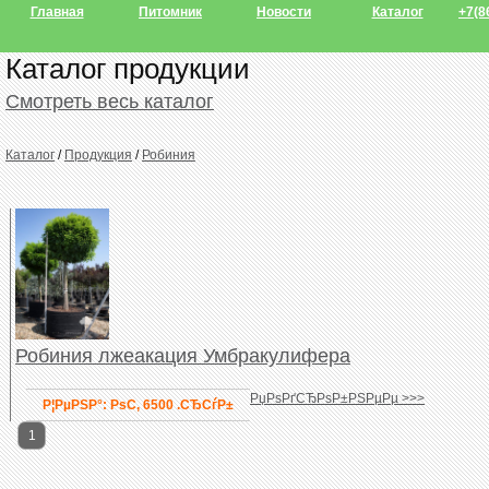
Главная
Питомник
Новости
Каталог
+7(8
Каталог продукции
Смотреть весь каталог
Каталог
/
Продукция
/
Робиния
Робиния лжеакация Умбракулифера
РџРѕРґСЂРѕР±РЅРµРµ >>>
Р¦РµРЅР°: РѕС‚ 6500 .СЂСѓР±
1